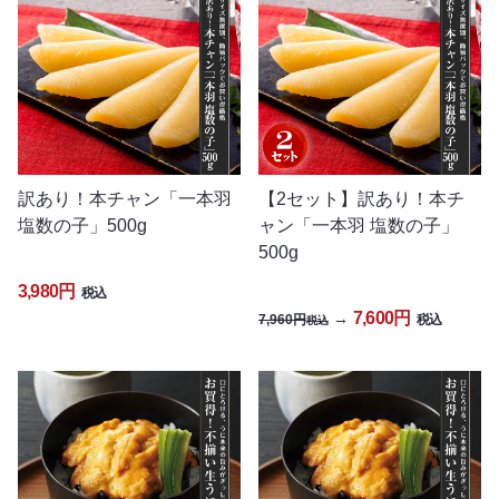
訳あり！本チャン「一本羽
【2セット】訳あり！本チ
塩数の子」500g
ャン「一本羽 塩数の子」
500g
3,980円
税込
7,600円
→
7,960円
税込
税込