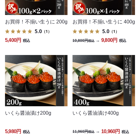
お買得！不揃い生うに 200g
お買得！不揃い生うに 400g
5.0
5.0
（1）
（1）
5,400円
9,800円
→
10,800円
税込
税込
税込
いくら醤油漬け200g
いくら醤油漬け400g
5,980円
10,960円
→
11,960円
税込
税込
税込