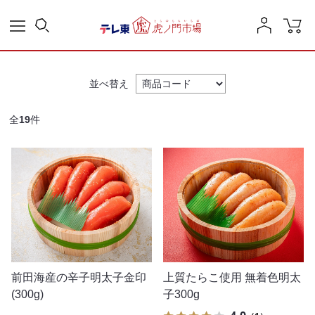
並べ替え
全
19
件
前田海産の辛子明太子金印
上質たらこ使用 無着色明太
(300g)
子300g