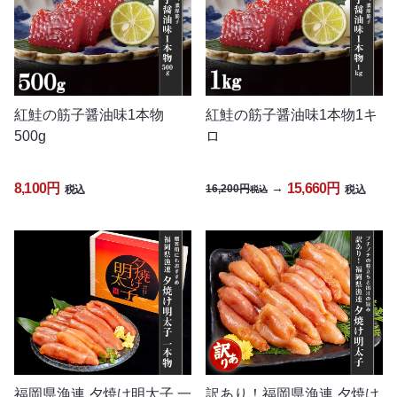
紅鮭の筋子醤油味1本物
紅鮭の筋子醤油味1本物1キ
500g
ロ
8,100円
15,660円
→
16,200円
税込
税込
税込
福岡県漁連 夕焼け明太子 一
訳あり！福岡県漁連 夕焼け