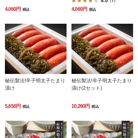
4.0
（1）
4,060円
4,060円
税込
税込
秘伝製法!辛子明太子たまり
秘伝製法!辛子明太子たまり
漬け
漬け(2セット)
5,650円
10,260円
税込
税込