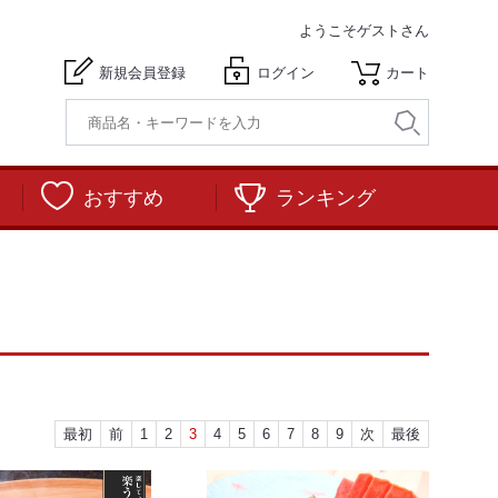
ようこそ
ゲストさん
新規会員登録
ログイン
カート
おすすめ
ランキング
最初
前
1
2
3
4
5
6
7
8
9
次
最後