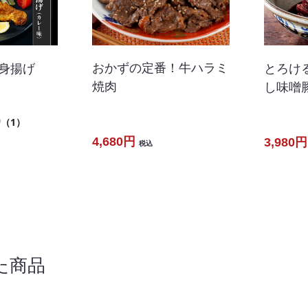
おかずの定番！牛ハラミ
半身揚げ
とろけ
焼肉
し味噌
0
（1）
4,680円
3,980円
税込
た商品