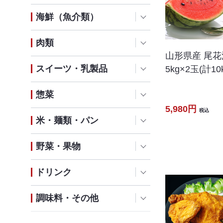
海鮮（魚介類）
肉類
山形県産 尾
スイーツ・乳製品
5kg×2玉(計10k
惣菜
5,980円
税込
米・麺類・パン
野菜・果物
ドリンク
調味料・その他