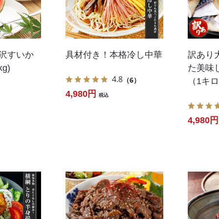
花沢すいか
具材付き！本格冷し中華
訳あり
g)
た美味
4.8
（6）
（1キ
4,980円
税込
4,980円