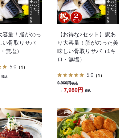
大容量！脂がのっ
【お得な2セット】訳あ
しい骨取りサバ
り大容量！脂がのった美
ロ・無塩）
味しい骨取りサバ（1キ
ロ・無塩）
5.0
（1）
5.0
（1）
税込
9,960円
税込
7,980円
→
税込