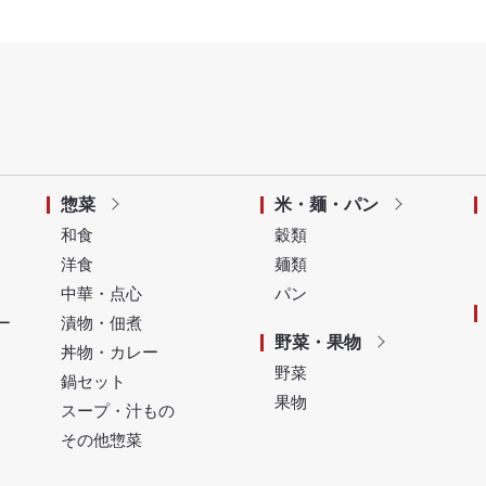
惣菜
米・麺・パン
和食
穀類
洋食
麺類
中華・点心
パン
ー
漬物・佃煮
野菜・果物
丼物・カレー
野菜
鍋セット
果物
スープ・汁もの
その他惣菜