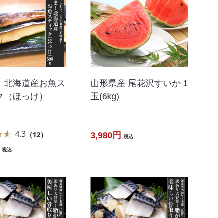
！北海道産お魚ス
山形県産 尾花沢すいか 1
ク（ほっけ）
玉(6kg)
4.3
（12）
3,980円
税込
税込