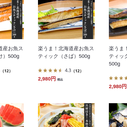
道産お魚ス
楽うま！北海道産お魚ス
楽うま
）500g
ティック（さば）500g
ティッ
500g
3
4.3
（12）
（12）
2,980円
税込
2,980円