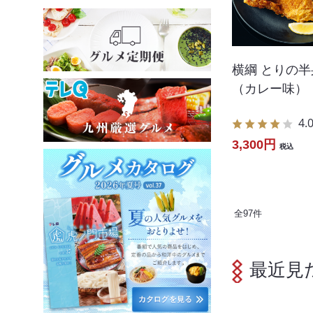
横綱 とりの
（カレー味）
4.
3,300円
税込
全
97
件
最近見