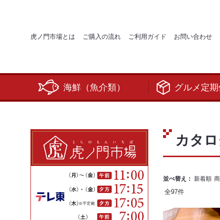
虎ノ門市場とは
ご購入の流れ
ご利用ガイド
お問い合わせ
海鮮（魚介類）
グルメ定期
カタロ
並べ替え：
新着順
商
全
97
件