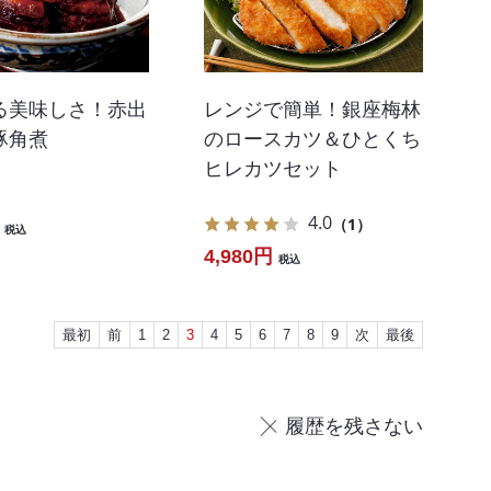
る美味しさ！赤出
レンジで簡単！銀座梅林
豚角煮
のロースカツ＆ひとくち
ヒレカツセット
4.0
（1）
税込
4,980円
税込
最初
前
1
2
3
4
5
6
7
8
9
次
最後
履歴を残さない