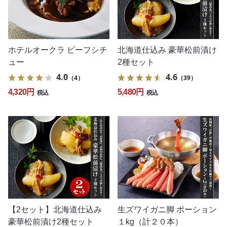
ホテルオークラ ビーフシチ
北海道仕込み 豪華松前漬け
ュー
2種セット
4.0
4.6
（4）
（39）
4,320円
5,480円
税込
税込
【2セット】北海道仕込み
生ズワイガニ脚 ポーション
豪華松前漬け2種セット
１kg（計２０本）