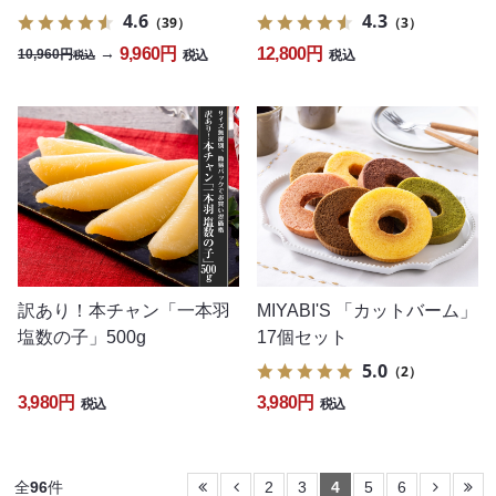
4.6
4.3
（39）
（3）
9,960円
12,800円
→
10,960円
税込
税込
税込
訳あり！本チャン「一本羽
MIYABI'S 「カットバーム」
塩数の子」500g
17個セット
5.0
（2）
3,980円
3,980円
税込
税込
全
96
件
2
3
4
5
6