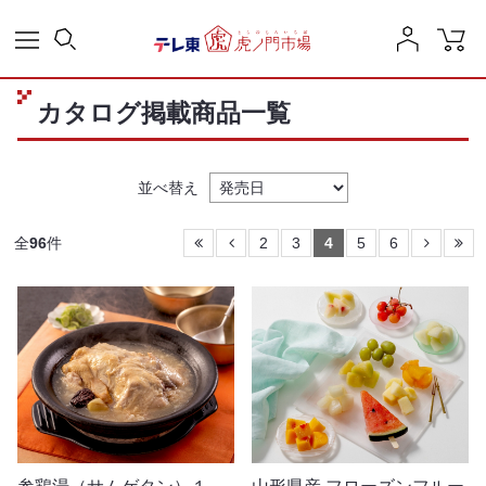
カタログ掲載商品一覧
並べ替え
全
96
件
2
3
4
5
6