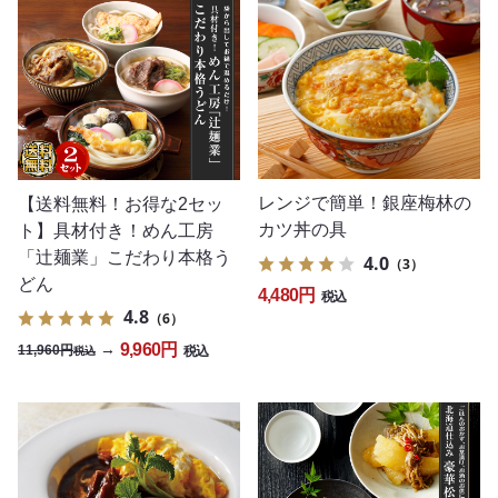
レンジで簡単！銀座梅林の
【送料無料！お得な2セッ
カツ丼の具
ト】具材付き！めん工房
「辻麺業」こだわり本格う
4.0
（3）
どん
4,480円
税込
4.8
（6）
9,960円
→
11,960円
税込
税込