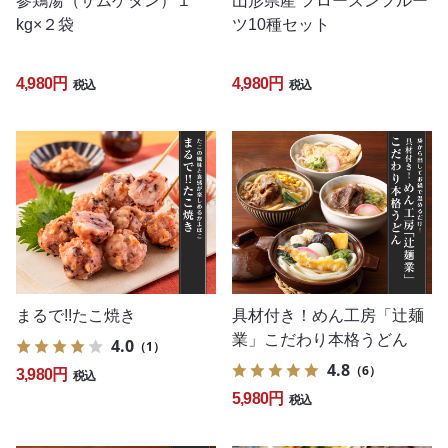
参鶏湯（サムゲタン）１
山形県産 フローズンフルー
kg×２袋
ツ10種セット
4,980円
4,980円
税込
税込
まるで!!たこ焼き
具材付き！めん工房「辻麺
業」こだわり本格うどん
4.0
（1）
4.8
（6）
3,980円
税込
5,980円
税込