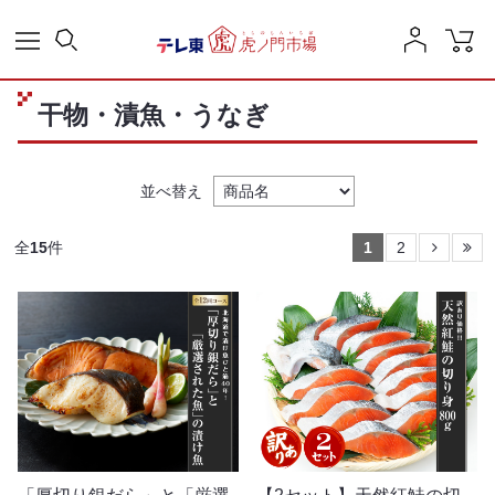
干物・漬魚・うなぎ
並べ替え
全
15
件
1
2