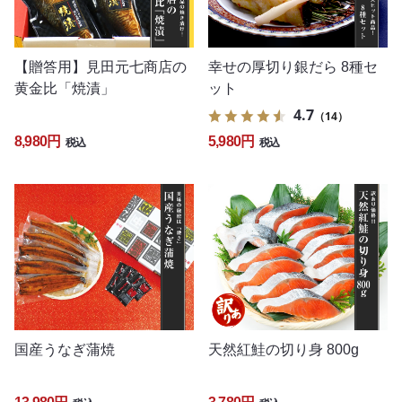
【贈答用】見田元七商店の
幸せの厚切り銀だら 8種セ
黄金比「焼漬」
ット
4.7
（14）
8,980円
5,980円
税込
税込
国産うなぎ蒲焼
天然紅鮭の切り身 800g