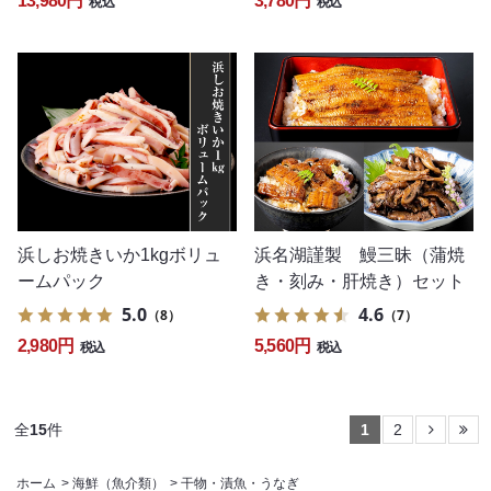
13,980円
3,780円
税込
税込
浜しお焼きいか1kgボリュ
浜名湖謹製 鰻三昧（蒲焼
ームパック
き・刻み・肝焼き）セット
5.0
4.6
（8）
（7）
2,980円
5,560円
税込
税込
全
15
件
1
2
ホーム
>
海鮮（魚介類）
>
干物・漬魚・うなぎ