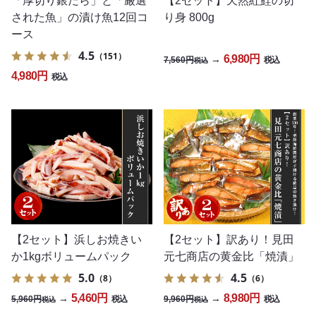
「厚切り銀だら」と「厳選
【2セット】天然紅鮭の切
された魚」の漬け魚12回コ
り身 800g
ース
4.5
（151）
6,980円
→
7,560円
税込
税込
4,980円
税込
【2セット】浜しお焼きい
【2セット】訳あり！見田
か1kgボリュームパック
元七商店の黄金比「焼漬」
5.0
4.5
（8）
（6）
5,460円
8,980円
→
→
5,960円
9,960円
税込
税込
税込
税込