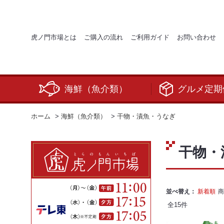
虎ノ門市場とは
ご購入の流れ
ご利用ガイド
お問い合わせ
海鮮（魚介類）
グルメ定期
ホーム
>
海鮮（魚介類）
>
干物・漬魚・うなぎ
干物・
並べ替え：
新着順
商
全
15
件