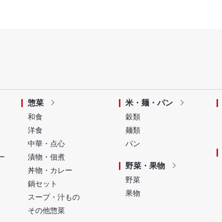
惣菜
米・麺・パン
和食
穀類
洋食
麺類
中華・点心
パン
ー
漬物・佃煮
野菜・果物
丼物・カレー
野菜
鍋セット
果物
スープ・汁もの
その他惣菜