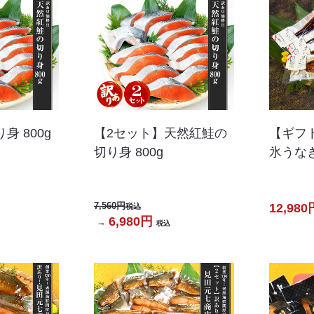
身 800g
【2セット】天然紅鮭の
【ギフ
切り身 800g
氷うな
7,560円
12,980
税込
6,980円
→
税込