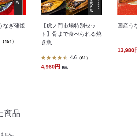
うなぎ蒲焼
【虎ノ門市場特別セッ
国産う
ト】骨まで食べられる焼
6
（151）
き魚
13,980
4.6
（61）
4,980円
税込
た商品
りません。