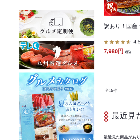
訳あり！国産
4.
7,980円
税込
全
15
件
最近見
最近見た商品があ