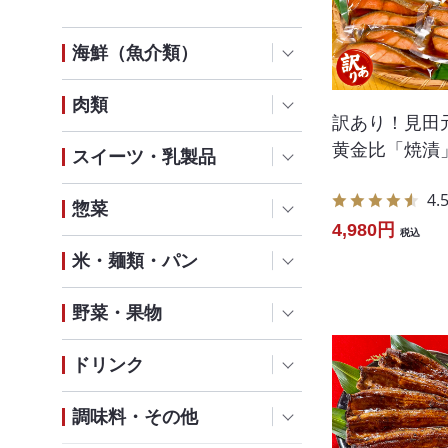
海鮮（魚介類）
肉類
訳あり！見田
黄金比「焼漬
スイーツ・乳製品
4.
惣菜
4,980円
税込
米・麺類・パン
野菜・果物
ドリンク
調味料・その他