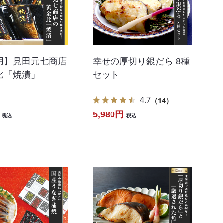
用】見田元七商店
幸せの厚切り銀だら 8種
比「焼漬」
セット
4.7
（14）
5,980円
税込
税込