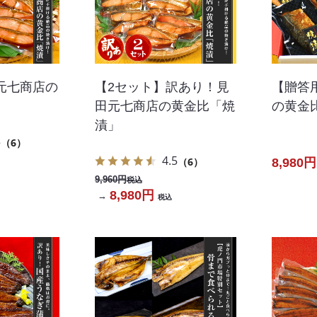
元七商店の
【2セット】訳あり！見
【贈答
」
田元七商店の黄金比「焼
の黄金
漬」
5
（6）
4.5
（6）
8,980円
9,960円
税込
8,980円
→
税込