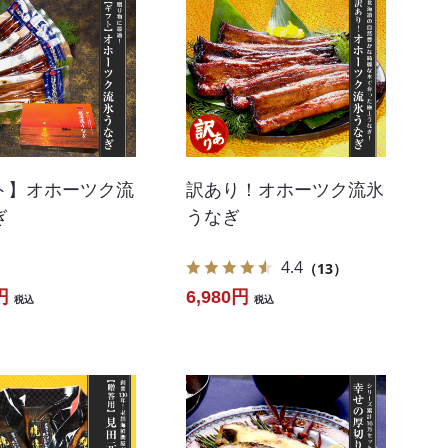
ト】オホーツク流
訳あり！オホーツク流氷
ぎ
うなぎ
4.4
（13）
円
6,980円
税込
税込