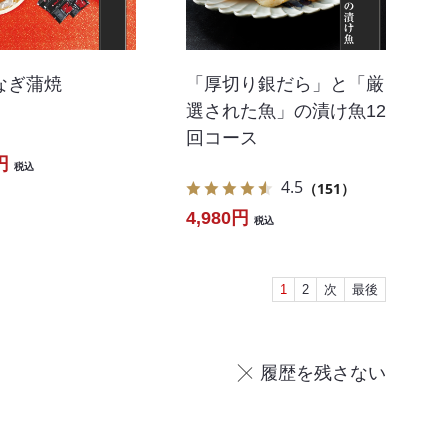
なぎ蒲焼
「厚切り銀だら」と「厳
選された魚」の漬け魚12
回コース
円
税込
4.5
（151）
4,980円
税込
1
2
次
最後
履歴を残さない