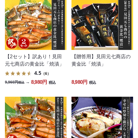
【2セット】訳あり！見田
【贈答用】見田元七商店の
元七商店の黄金比「焼漬」
黄金比「焼漬」
4.5
（6）
8,980円
8,980円
→
9,960円
税込
税込
税込