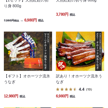
【2セット】天然紅鮭の切
天然紅鮭の切り身 800g
り身 800g
3,780円
税込
6,980円
→
7,560円
税込
税込
【ギフト】オホーツク流氷
訳あり！オホーツク流氷う
うなぎ
なぎ
4.4
（13）
12,980円
6,980円
税込
税込