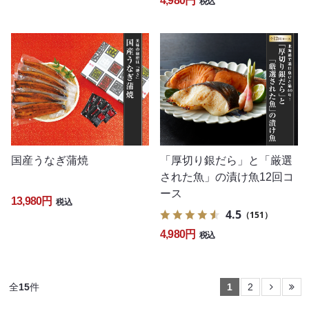
4,980円
税込
国産うなぎ蒲焼
「厚切り銀だら」と「厳選
された魚」の漬け魚12回コ
ース
13,980円
税込
4.5
（151）
4,980円
税込
全
15
件
1
2