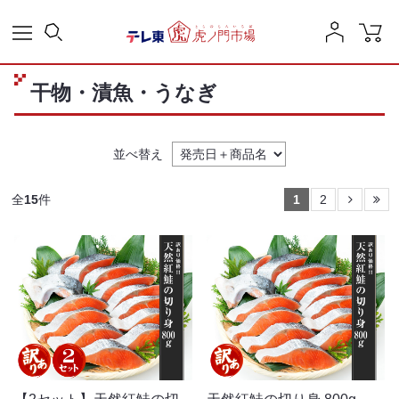
干物・漬魚・うなぎ
並べ替え
全
15
件
1
2