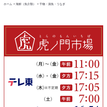
ホーム
>
海鮮（魚介類）
>
干物・漬魚・うなぎ