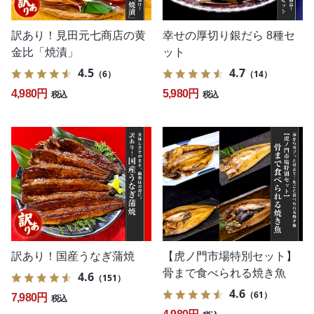
訳あり！見田元七商店の黄
幸せの厚切り銀だら 8種セ
金比「焼漬」
ット
4.5
4.7
（6）
（14）
4,980円
5,980円
税込
税込
訳あり！国産うなぎ蒲焼
【虎ノ門市場特別セット】
骨まで食べられる焼き魚
4.6
（151）
4.6
（61）
7,980円
税込