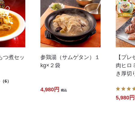
もつ煮セッ
参鶏湯（サムゲタン）１
【プレ
kg×２袋
肉ヒロ
き厚切
8
（6）
4,980円
税込
5,980円