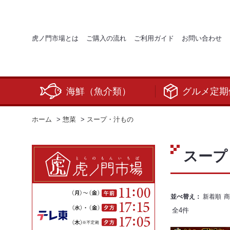
虎ノ門市場とは
ご購入の流れ
ご利用ガイド
お問い合わせ
海鮮（魚介類）
グルメ定期
ホーム
>
惣菜
>
スープ・汁もの
スープ
並べ替え：
新着順
商
全
4
件