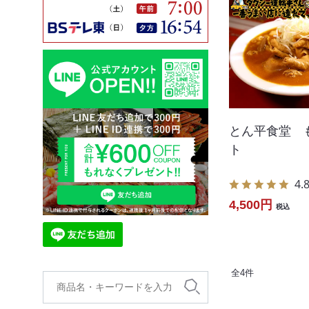
とん平食堂 
ト
4.
4,500円
税込
全
4
件