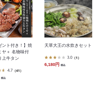
天草大王の水炊きセット
ゼント付き！】焼
ミヤ＋ 名物味付
3.0
（1）
り上牛タン
6,180円
税込
4.7
（41）
税込