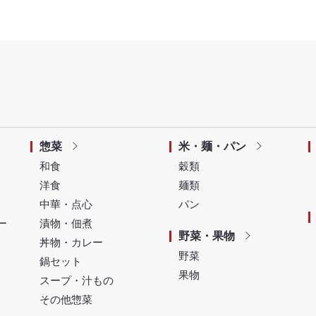
惣菜
米・麺・パン
和食
穀類
洋食
麺類
中華・点心
パン
ー
漬物・佃煮
野菜・果物
丼物・カレー
野菜
鍋セット
果物
スープ・汁もの
その他惣菜