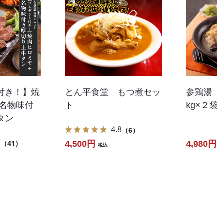
付き！】焼
とん平食堂 もつ煮セッ
参鶏湯
 名物味付
ト
kg×２
タン
4.8
（6）
7
（41）
4,500円
4,980円
税込