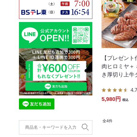
【プレゼント
肉ヒロミヤ＋
き厚切り上牛
4.
5,980円
税込
全
4
件