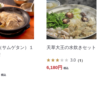
天草大王の水炊きセット
（サムゲタン）１
袋
3.0
（1）
6,180円
税込
税込