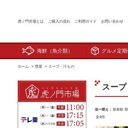
虎ノ門市場とは
ご購入の流れ
ご利用ガイド
お問い合わせ
海鮮（魚介類）
グルメ定期
ホーム
>
惣菜
>
スープ・汁もの
スープ
並べ替え：
新着順
商
全
4
件