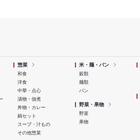
惣菜
米・麺・パン
和食
穀類
洋食
麺類
中華・点心
パン
ー
漬物・佃煮
野菜・果物
丼物・カレー
野菜
鍋セット
果物
スープ・汁もの
その他惣菜