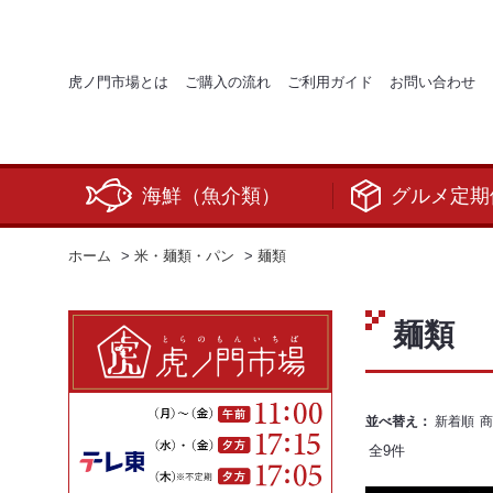
虎ノ門市場とは
ご購入の流れ
ご利用ガイド
お問い合わせ
海鮮（魚介類）
グルメ定期
ホーム
>
米・麺類・パン
>
麺類
麺類
並べ替え：
新着順
商
全
9
件