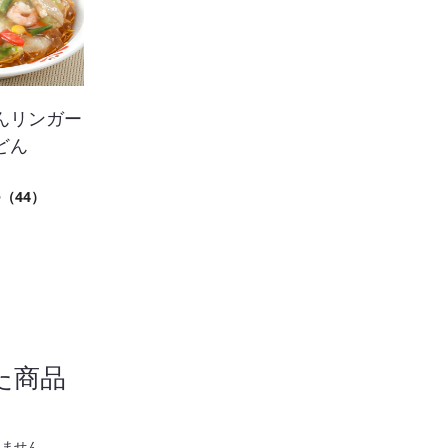
んリンガー
どん
6
（44）
た商品
りません。