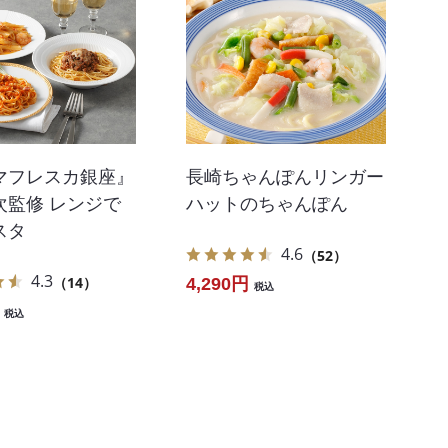
マフレスカ銀座』
長崎ちゃんぽんリンガー
次監修 レンジで
ハットのちゃんぽん
スタ
4.6
（52）
4.3
（14）
4,290円
税込
税込