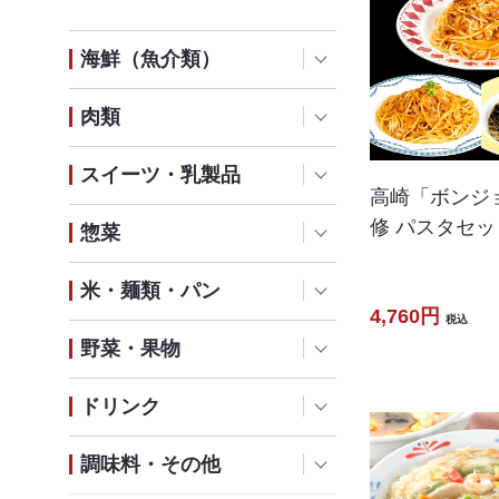
海鮮（魚介類）
肉類
スイーツ・乳製品
高崎「ボンジ
修 パスタセッ
惣菜
米・麺類・パン
4,760円
税込
野菜・果物
ドリンク
調味料・その他