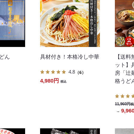
どん
具材付き！本格冷し中華
【送料
ット】
4.8
（6）
房「辻
4,980円
格うど
税込
11,960円
税
9,96
→