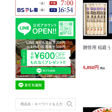
贈答用 稲庭う
5,850円
税込