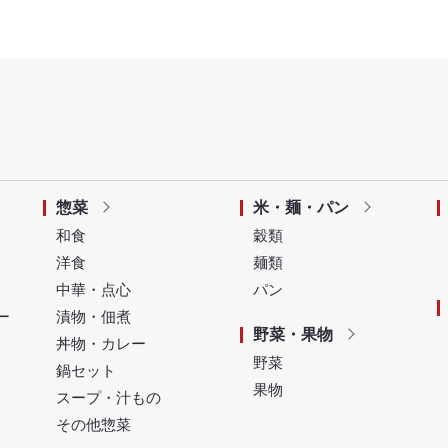
惣菜
米・麺・パン
和食
穀類
洋食
麺類
中華・点心
パン
ー
漬物・佃煮
野菜・果物
丼物・カレー
野菜
鍋セット
果物
スープ・汁もの
その他惣菜