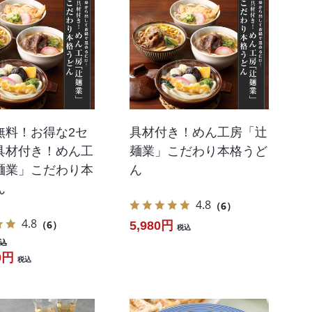
無料！お得な2セ
具材付き！めん工房「辻
具材付き！めん工
麺業」こだわり本格うど
麺業」こだわり本
ん
ん
4.8
（6）
4.8
（6）
5,980円
税込
込
0円
税込