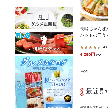
長崎ちゃんぽ
ハットの皿う
4.
4,290円
税込
全
9
件
最近見
最近見た商品があ