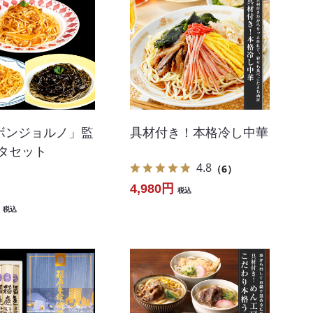
ボンジョルノ」監
具材付き！本格冷し中華
スタセット
4.8
（6）
4,980円
税込
税込