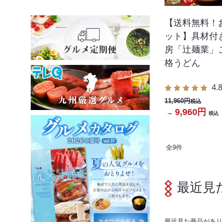
【送料無料！
ット】具材付
房「辻麺業」
格うどん
4.
11,960円
税込
9,960円
→
税込
全
9
件
最近見
最近見た商品があ