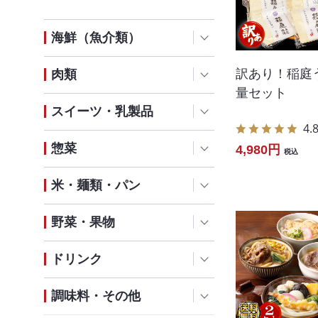
海鮮（魚介類）
訳あり！稲庭
肉類
量セット
スイーツ・乳製品
4.
惣菜
4,980円
税込
米・麺類・パン
野菜・果物
ドリンク
調味料・その他