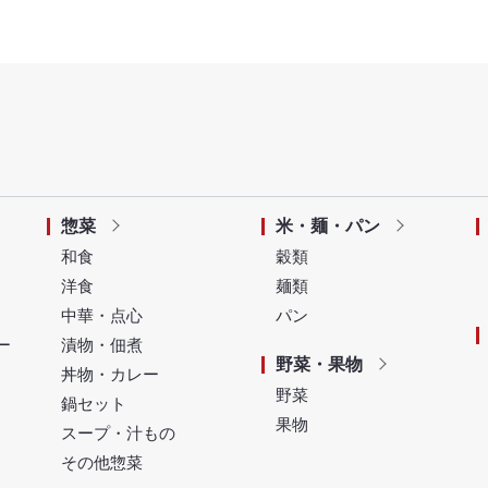
惣菜
米・麺・パン
和食
穀類
洋食
麺類
中華・点心
パン
ー
漬物・佃煮
野菜・果物
丼物・カレー
野菜
鍋セット
果物
スープ・汁もの
その他惣菜