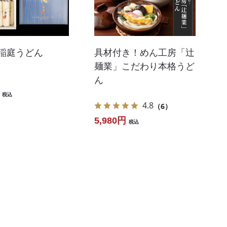
 稲庭うどん
具材付き！めん工房「辻
麺業」こだわり本格うど
ん
税込
4.8
（6）
5,980円
税込