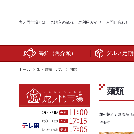
虎ノ門市場とは
ご購入の流れ
ご利用ガイド
お問い合わせ
海鮮（魚介類）
グルメ定期
ホーム
>
米・麺類・パン
>
麺類
麺類
並べ替え：
新着順
商
全
9
件