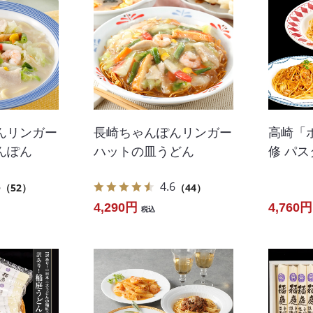
んリンガー
長崎ちゃんぽんリンガー
高崎「
んぽん
ハットの皿うどん
修 パ
6
4.6
（52）
（44）
4,290円
4,760円
税込