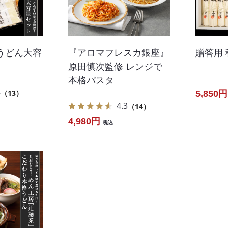
うどん大容
『アロマフレスカ銀座』
贈答用
原田慎次監修 レンジで
本格パスタ
8
（13）
5,850円
4.3
（14）
4,980円
税込