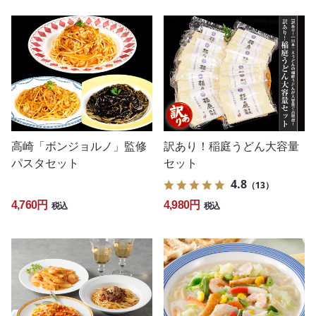
高崎「ボンジョルノ」監修
訳あり！稲庭うどん大容量
パスタセット
セット
4.8
（13）
4,760円
4,980円
税込
税込