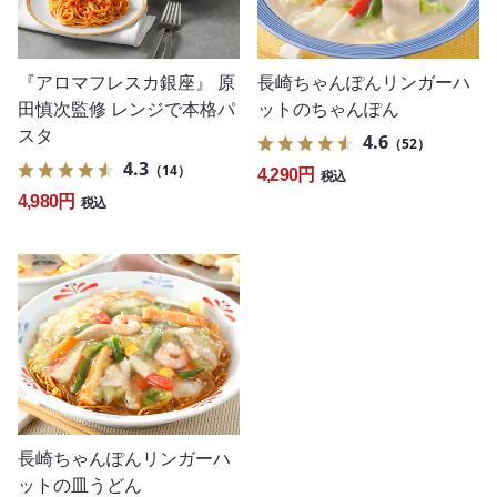
『アロマフレスカ銀座』 原
長崎ちゃんぽんリンガーハ
田慎次監修 レンジで本格パ
ットのちゃんぽん
スタ
4.6
（52）
4.3
（14）
4,290円
税込
4,980円
税込
長崎ちゃんぽんリンガーハ
ットの皿うどん