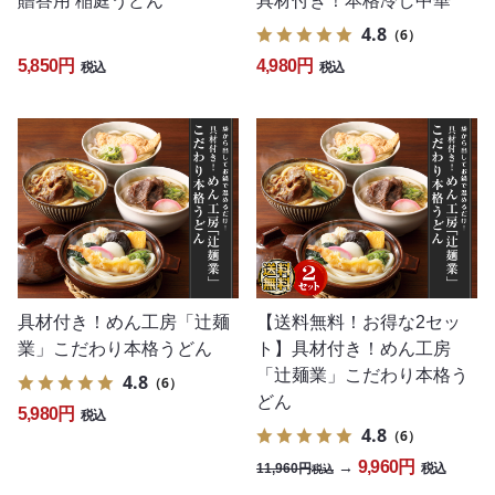
贈答用 稲庭うどん
具材付き！本格冷し中華
4.8
（6）
5,850円
4,980円
税込
税込
具材付き！めん工房「辻麺
【送料無料！お得な2セッ
業」こだわり本格うどん
ト】具材付き！めん工房
「辻麺業」こだわり本格う
4.8
（6）
どん
5,980円
税込
4.8
（6）
9,960円
→
11,960円
税込
税込