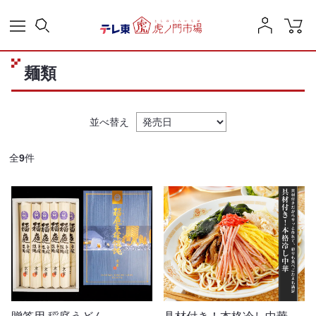
麺類
並べ替え
全
9
件