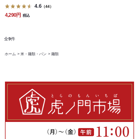
4.6
（44）
4,290円
税込
全
9
件
ホーム
>
米・麺類・パン
>
麺類