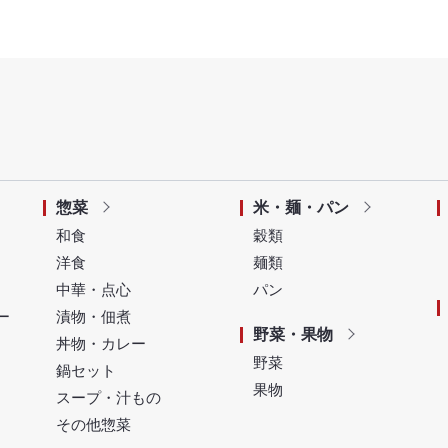
惣菜
米・麺・パン
和食
穀類
洋食
麺類
中華・点心
パン
ー
漬物・佃煮
野菜・果物
丼物・カレー
野菜
鍋セット
果物
スープ・汁もの
その他惣菜