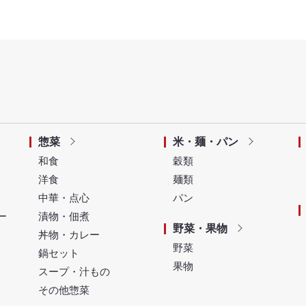
惣菜
米・麺・パン
和食
穀類
洋食
麺類
中華・点心
パン
ー
漬物・佃煮
野菜・果物
丼物・カレー
野菜
鍋セット
果物
スープ・汁もの
その他惣菜