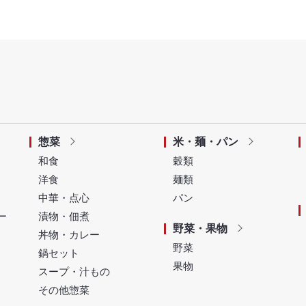
惣菜
米・麺・パン
和食
穀類
洋食
麺類
中華・点心
パン
ー
漬物・佃煮
野菜・果物
丼物・カレー
野菜
鍋セット
果物
スープ・汁もの
その他惣菜