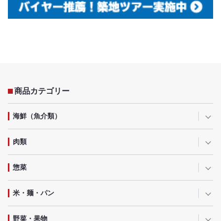
商品カテゴリー
海鮮（魚介類）
肉類
惣菜
米・麺・パン
野菜・果物