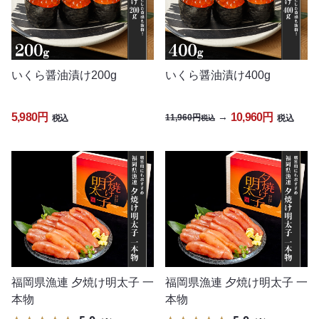
いくら醤油漬け200g
いくら醤油漬け400g
5,980円
10,960円
→
11,960円
税込
税込
税込
福岡県漁連 夕焼け明太子 一
福岡県漁連 夕焼け明太子 一
本物
本物