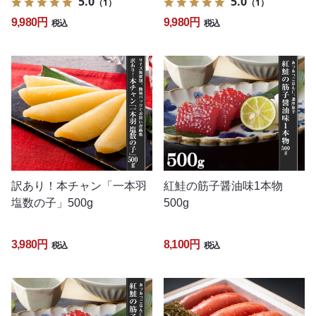
5.0
5.0
（1）
（1）
9,980円
9,980円
税込
税込
訳あり！本チャン「一本羽
紅鮭の筋子醤油味1本物
塩数の子」500g
500g
3,980円
8,100円
税込
税込