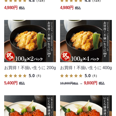
4.8
4.8
（125）
（125）
4,980円
4,980円
税込
税込
お買得！不揃い生うに 200g
お買得！不揃い生うに 400g
5.0
5.0
（1）
（1）
5,400円
9,800円
→
10,800円
税込
税込
税込