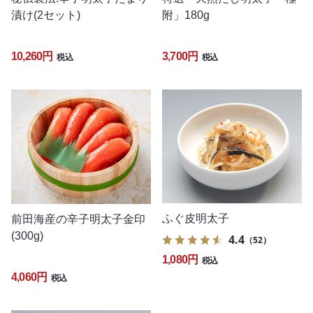
漬け(2セット)
附」180g
10,260円
3,700円
税込
税込
ふぐ皮明太子
前田海産の辛子明太子金印
(300g)
4.4
（52）
1,080円
税込
4,060円
税込