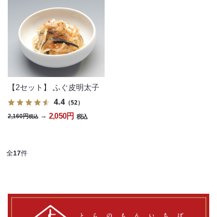
【2セット】 ふぐ皮明太子
4.4
（52）
2,050円
→
2,160円
税込
税込
全
17
件